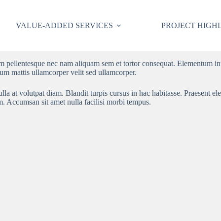
VALUE-ADDED SERVICES
PROJECT HIGH
tempor incididunt ut labore et dolore magna aliqua. Sit amet nulla facil
orper eget nulla facilisi. Amet tellus cras adipiscing enim eu turpis. Ege
Quam pellentesque nec nam aliquam sem et tortor consequat. Elementum i
ulum mattis ullamcorper velit sed ullamcorper.
a at volutpat diam. Blandit turpis cursus in hac habitasse. Praesent ele
m. Accumsan sit amet nulla facilisi morbi tempus.