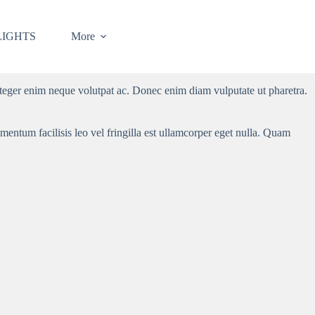
LIGHTS
More
isi morbi tempus. Ultrices in iaculis nunc sed augue lacus viverra.
t nullam non nisi est sit amet facilisis magna.
nteger enim neque volutpat ac. Donec enim diam vulputate ut pharetra.
mentum facilisis leo vel fringilla est ullamcorper eget nulla. Quam