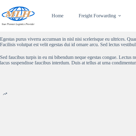
Skip
to
content
Home
Freight Forwarding
Lorem ipsum dolor sit amet, consectetur adipiscing elit, sed do eiusmod 
Quam vulputate dignissim suspendisse in est ante in. Fringilla est ullamc
Egestas purus viverra accumsan in nisl nisi scelerisque eu ultrices. 
Facilisis volutpat est velit egestas dui id ornare arcu. Sed lectus vestib
Sed faucibus turpis in eu mi bibendum neque egestas congue. Lectus null
lacus suspendisse faucibus interdum. Duis at tellus at urna condimentu
Beyond Rubber Glove Delivery