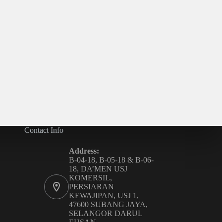
Contact Info
Address:
B-04-18, B-05-18 & B-06-
18, DA’MEN USJ
KOMERSIL,
PERSIARAN
KEWAJIPAN, USJ 1,
47600 SUBANG JAYA,
SELANGOR DARUL